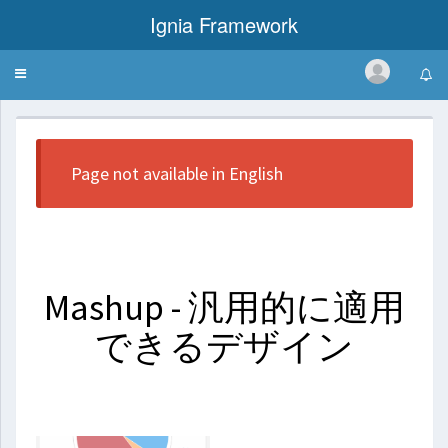
Ignia Framework
Toggle
Web Template - Mashup
navigation
Page not available in English
Mashup - 汎用的に適用
できるデザイン