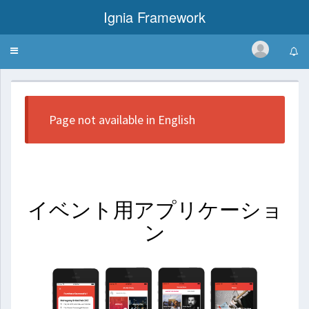
Ignia Framework
Toggle
Eventz
navigation
Page not available in English
イベント用アプリケーショ
ン